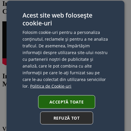
Interviu Elev - Locul 1 - Finala Young
Car Mechanic 2025
Acest site web folosește
cookie-uri
Folosim cookie-uri pentru a personaliza
conținutul, reclamele și pentru a ne analiza
traficul. De asemenea, împărtășim
informații despre utilizarea site-ului nostru
cu partenerii noștri de publicitate și
analiză, care le pot combina cu alte
informații pe care le-ați furnizat sau pe
Interviu Profesor Finala Young Car
care le-au colectat din utilizarea serviciilor
Mechanic 2025
lor.
Politica de Cookie-uri
ACCEPTĂ TOATE
1
2
3
REFUZĂ TOT
Videoclipuri recente