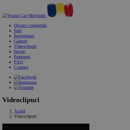
Despre competitie
Știri
Înregistrare
Galerie
Videoclipuri
Istorie
Parteneri
FAQ
Contact
Videoclipuri
Acasă
Videoclipuri