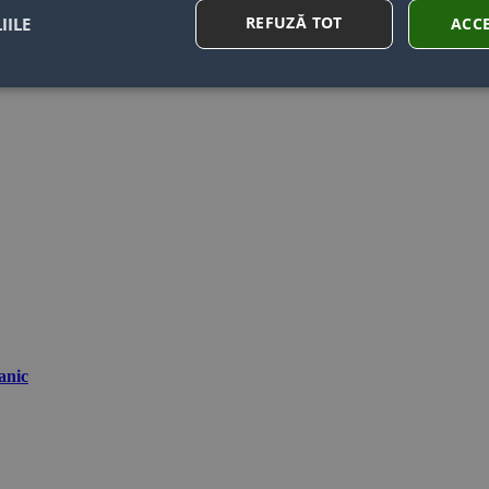
REFUZĂ TOT
IILE
ACC
anic