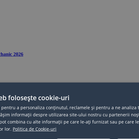
echanic 2026
YOUNG CAR MECHANIC EDITIA 2026
eb folosește cookie-uri
 pentru a personaliza conținutul, reclamele și pentru a ne analiza t
im informații despre utilizarea site-ului nostru cu partenerii noșt
e pot combina cu alte informații pe care le-ați furnizat sau pe care l
or lor.
Politica de Cookie-uri