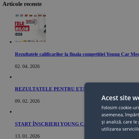
Articole recente
Rezultatele calificarilor la finala competitiei Young Car M
02. 04. 2026
REZULTATELE PENTRU ETAPA 1 A COMPETITIEI 
Acest site w
09. 02. 2026
Folosim cookie-uri
asemenea, împărtăș
și analiză, care l
START ÎNSCRIERI YOUNG CAR MECHANIC 2026!
utilizarea serviciil
13. 01. 2026