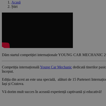
Acasă
Știri
Dăm startul competiției internaționale YOUNG CAR MECHANIC 2
Competiția internațională
Young Car Mechanic
dedicată tinerilor pasio
început.
Ediția din acest an este una specială, alături de 15 Parteneri Internați
Iași și Craiova.
Vă dorim mult succes în această experiență captivantă și educativă!