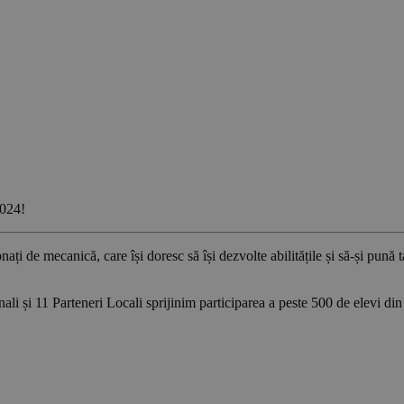
024!
nați de mecanică, care își doresc să își dezvolte abilitățile și să-și pună 
onali și 11 Parteneri Locali sprijinim participarea a peste 500 de elevi 