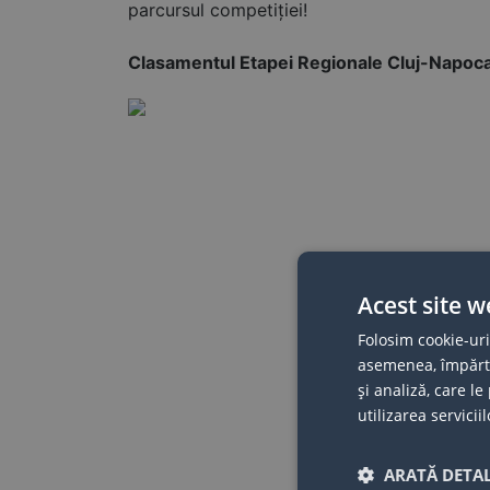
parcursul competiției!
Clasamentul Etapei Regionale Cluj-Napoca
Acest site w
Folosim cookie-uri
asemenea, împărtăș
și analiză, care l
utilizarea serviciil
ARATĂ DETAL