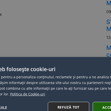
M
09
:
S
M
13
M
c
M
eb folosește cookie-uri
24
 pentru a personaliza conținutul, reclamele și pentru a ne analiza t
im informații despre utilizarea site-ului nostru cu partenerii noșt
e pot combina cu alte informații pe care le-ați furnizat sau pe care l
or lor.
Politica de Cookie-uri
REFUZĂ TOT
IILE
ACC