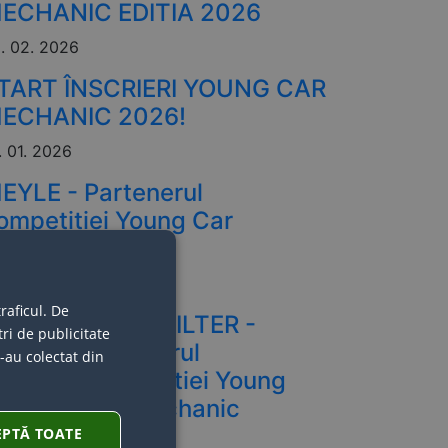
ECHANIC EDITIA 2026
. 02. 2026
TART ÎNSCRIERI YOUNG CAR
ECHANIC 2026!
. 01. 2026
EYLE - Partenerul
ompetitiei Young Car
echanic
. 06. 2025
raficul. De
MANN FILTER -
ri de publicitate
Partenerul
e-au colectat din
competitiei Young
Car Mechanic
EPTĂ TOATE
24. 06. 2025