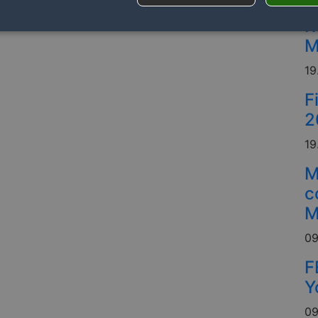
R
M
19
F
2
19
M
c
M
09
F
Y
09