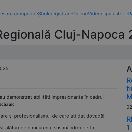
espre competitie
Știri
Înregistrare
Galerie
Videoclipuri
Istorie
P
Regională Cluj-Napoca
A
R
f
M
i au demonstrat abilități impresionante în cadrul
𝐚𝐧𝐢𝐜.
02
icare și profesionalismul de care ați dat dovadă!
R
1
st alături de concurenți, susținându-i pe tot