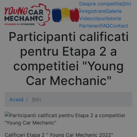
Despre competitie
Știri
Înregistrare
Galerie
Videoclipuri
Istorie
Parteneri
FAQ
Contact
Participanti calificati
pentru Etapa 2 a
competitiei "Young
Car Mechanic"
Acasă
Știri
Calificari Etapa 2 " Young Car Mechanic 2022"