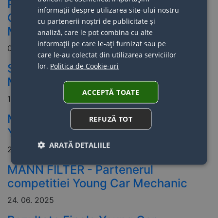
REZULTATELE PENTRU ETAPA 1 A
informații despre utilizarea site-ului nostru
COMPETITIEI YOUNG CAR
cu partenerii noștri de publicitate și
MECHANIC EDITIA 2026
analiză, care le pot combina cu alte
informații pe care le-ați furnizat sau pe
09. 02. 2026
care le-au colectat din utilizarea serviciilor
lor.
Politica de Cookie-uri
START ÎNSCRIERI YOUNG CAR
MECHANIC 2026!
ACCEPTĂ TOATE
13. 01. 2026
MEYLE - Partenerul competitiei
REFUZĂ TOT
Young Car Mechanic
ARATĂ DETALIILE
24. 06. 2025
MANN FILTER - Partenerul
competitiei Young Car Mechanic
24. 06. 2025