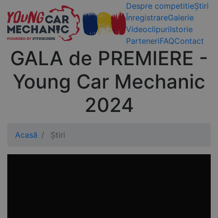
Despre competitie
Știri
Înregistrare
Galerie
Videoclipuri
Istorie
Parteneri
FAQ
Contact
GALA de PREMIERE -
Young Car Mechanic
2024
Acasă
Știri