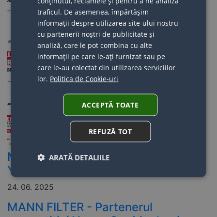
conținutul, reclamele și pentru a ne analiza
02. 04. 2026
traficul. De asemenea, împărtășim
informații despre utilizarea site-ului nostru
REZULTATELE PENTRU
cu partenerii noștri de publicitate și
ETAPA 1 A COMPETITIEI
analiză, care le pot combina cu alte
YOUNG CAR MECHANIC
informații pe care le-ați furnizat sau pe
EDITIA 2026
care le-au colectat din utilizarea serviciilor
lor.
Politica de Cookie-uri
09. 02. 2026
START ÎNSCRIERI YOUNG
ACCEPTĂ TOATE
CAR MECHANIC 2026!
REFUZĂ TOT
13. 01. 2026
MEYLE - Partenerul competitiei
ARATĂ DETALIILE
Young Car Mechanic
24. 06. 2025
MANN FILTER - Partenerul