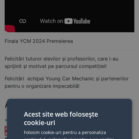
Finala YCM 2024 Premeierea
Felicitări tuturor elevilor și profesorilor, care i-au
sprijinit și motivat pe parcursul competiției!
Felicitări echipei Young Car Mechanic și partenerilor
pentru o organizare impecabilă!
Articole recente
Acest site web folosește
Rezultatele calificarilor la
cookie-uri
finala competitiei Young
Folosim cookie-uri pentru a personaliza
Car Mechanic 2026